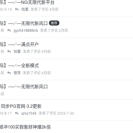
乐】—✅—NG无限代新平台
25-5-13
枯萎
发表了评论
4月前
际】—✅—无限代新风口
推荐
月前
gyc5418866nb
发表了评论
2月前
际】—✅—满点开户
月前
枯萎
发表了评论
4月前
际】—✅—全新模式
月前
憨笑
发表了评论
4月前
际】—✅—无限代新风口
月前
同步PG官网-3.2更新
23-8-17
qmy1545
发表了评论
2024-7-22
冲100买假象财神爆2k倍