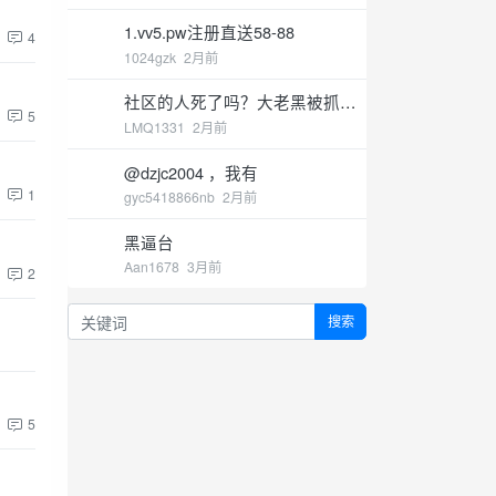
1.vv5.pw注册直送58-88
4
1024gzk
2月前
社区的人死了吗？大老黑被抓
5
了？
LMQ1331
2月前
@dzjc2004 ，我有
1
gyc5418866nb
2月前
黑逼台
Aan1678
3月前
2
搜索
5