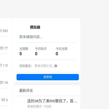
模拟器
535
暂未编辑内容...
77
主题数
今日贴子
今日主题
5
0
0
112
论坛版主：
暂未分配小主...
发新帖
18
最新评论
3
送的38为了凑500整挂了，首存
出了
偷偷吃橘子
7天前