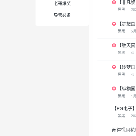
【非凡娱
老哥爆奖
黑黑
20
导管必备
【梦想国
黑黑
5
【胜天国
黑黑
4
【逐梦国
黑黑
4
【纵横国
黑黑
1
【PG电子】
黑黑
20
闲得慌同花顺