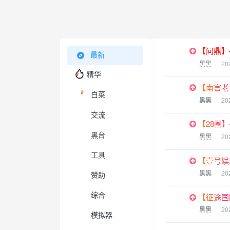
【问鼎】—
最新
黑黑
20
精华
【南宫老台
白菜
黑黑
20
交流
【28圈】
黑台
黑黑
20
工具
【壹号娱
黑黑
20
赞助
综合
【征途国际
黑黑
20
模拟器